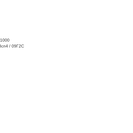
 1000
3сп4 / 09Г2С